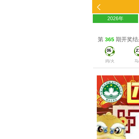
2026年
第
365
期开奖结
06
2
鸡/火
马