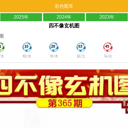
彩色图库
2025年
2024年
2023年
四不像玄机图
果
1
10
20
03
45
/木
蛇/水
羊/木
鼠/土
马/火