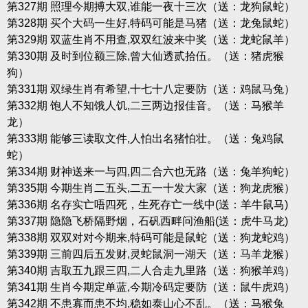
第327期 照理今期搏大双,谁能一夜十三次（送：龙狗鼠蛇）
第328期 买个大码一生好,特码可能是马猪（送：龙兔鼠蛇）
第329期 双蓝生肖不用查,双双红波来中奖（送：龙蛇鼠羊）
第330期 及时到位额三除,曾大仙透贰拾伍。（送：猪虎猴
狗）
第331期 双绿生肖有希望,十七十八定要防（送：鸡鼠马兔）
第332期 饱人不知饿人饥,二三两边报佳音。（送：马猴羊
龙）
第333期 能够三读取文件,人怕出名猪怕壮。（送：兔鸡鼠
蛇）
第334期 财神送来一与四,四二合六也无路（送：兔羊狗蛇）
第335期 今期生肖二五头,二五一十发大家（送：狗龙虎猴）
第336期 名存实亡唔四死，生死存亡一线中(送：羊牛鼠马)
第337期 隐隐飞桥隔野烟，石矾西畔问渔船(送：虎牛马龙)
第338期 双双对对今期来,特码可能是鼠蛇（送：狗龙蛇鸡）
第339期 三前四后五发财,灵蛇鼠洞一湖天（送：马羊龙猴）
第340期 吉取五九跟三四,二人合走九里路（送：狗猴羊鸡）
第341期 生肖今期定单蓝,今期冷码定要防（送：鼠牛虎鸡）
第342期 不患寡而患不均,稳如泰山心不乱。（送：马猴兔