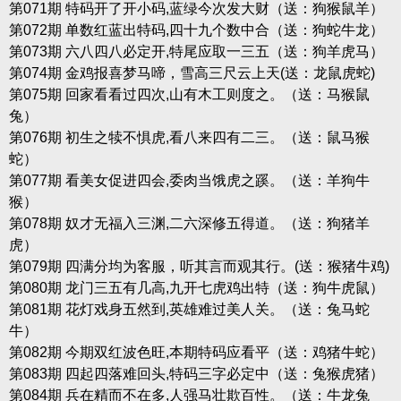
第071期 特码开了开小码,蓝绿今次发大财（送：狗猴鼠羊）
第072期 单数红蓝出特码,四十九个数中合（送：狗蛇牛龙）
第073期 六八四八必定开,特尾应取一三五（送：狗羊虎马）
第074期 金鸡报喜梦马啼，雪高三尺云上天(送：龙鼠虎蛇)
第075期 回家看看过四次,山有木工则度之。（送：马猴鼠
兔）
第076期 初生之犊不惧虎,看八来四有二三。（送：鼠马猴
蛇）
第077期 看美女促进四会,委肉当饿虎之蹊。（送：羊狗牛
猴）
第078期 奴才无福入三渊,二六深修五得道。（送：狗猪羊
虎）
第079期 四满分均为客服，听其言而观其行。(送：猴猪牛鸡)
第080期 龙门三五有几高,九开七虎鸡出特（送：狗牛虎鼠）
第081期 花灯戏身五然到,英雄难过美人关。（送：兔马蛇
牛）
第082期 今期双红波色旺,本期特码应看平（送：鸡猪牛蛇）
第083期 四起四落难回头,特码三字必定中（送：兔猴虎猪）
第084期 兵在精而不在多,人强马壮欺百性。（送：牛龙兔