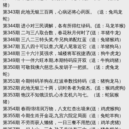
猪）
第343期 此地无银三百两，心病还将心药医。（送：兔坞龙
蛇）
第344期 进小对三民调解，各有所得红绿码。(送：马龙羊猴)
第345期 二与三八取合数，春花秋月何时了(送：羊猪牛龙)
第346期 三八二三特头奖,牛兄狗弟配红蓝（送：兔猪猴鸡）
第347期 五八四十可以查,六尾八尾靠近它（送：羊猪狗马）
第348期 三十六汁莫强求，城楼将军祝捷洒(送：狗牛虎龙)
第349期 十一伴六旺本期,本期特码应开双（送：牛狗鸡猪）
第350期 可敬我佛六慈悲,头发胡子一把抓。（送：虎兔龙
蛇）
第351期 今期特码羊狗在,红波单数找特码（送：猪狗龙马）
第352期 此地无银三十两，识时务者为俊杰。(送：猴鸡虎狗)
第353期 饱汉不知饿汉饥,心水玄机六与七。（送：蛇鼠猴
猪）
第354期 春雨绵绵润万物，八支红杏出墙来(送：鸡虎猴狗)
第355期 今期生肖开金花,九宫六院定局面（送：兔蛇羊狗）
第356期 不劳而获人懒猪，一日三餐不用愁(送：鸡羊虎猪)