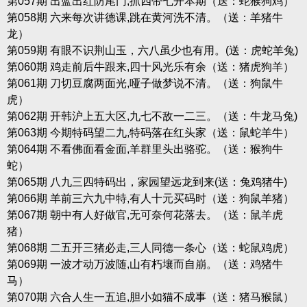
第057期 出蓝出红防尾门,抓四带七开本期（送：蛇猴狗鸡）
第058期 六来每次讲德课,跳在黄河洗不清。（送：羊猪牛
龙）
第059期 有眼不识荆山玉，六八虽少也有用。(送：虎蛇羊兔)
第060期 鸡走前后牛跟来,四十风光乐有余（送：猪虎狗羊）
第061期 刀切豆腐两面光,哑子做梦说不清。（送：狗鼠牛
虎）
第062期 开韩沪上五大区,九七不敌一二三。（送：牛龙马兔)
第063期 今期特码望二九,特码落在红头家（送：鼠蛇羊牛）
第064期 不看佛面看金面,羊群里头出骆驼。（送：猴狗牛
蛇）
第065期 八九三四特码出，家园望远龙到来(送：兔鸡猪牛)
第066期 羊前三六九中特,有人十元买码时（送：狗鼠羊猪）
第067期 朝中有人好做官,无可奈何花落去。（送：鼠羊虎
猪）
第068期 二五开三猪必走,三人同德一条心（送：蛇鼠鸡虎）
第069期 一波才动万波随,山有朽壤而自崩。（送：鸡猪牛
马）
第070期 六合人生一五追,胆小如猫不成事（送：猪马猴鼠）