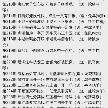
第213期 痴心女子负心汉,守着鼻子摸着腮。（送：蛇猪马
猴）
第214期 打着灯笼没处找，投注一八有回报。(送：兔羊狗猪)
第215期 不能三心幅波动,上梁不正下梁歪。（送：猪牛蛇鸡)
第216期 今期特码开二五,绿尾特码一定发（送：牛虎马羊）
第217期 虎猴相冲一字开,无字天书三十五（送：兔鼠狗龙）
第218期 本期特码必开双,米老鼠与唐老鸭。（送：猪鼠狗
虎）
第219期 赫然经小四推荐,万绿丛中一点红。（送：羊牛蛇
猪）
第220期 经济法科技发三,狼狈为奸被识穿。（送：鼠马兔
猴）
第221期 海枯石烂有几时，山盟海誓不变心(送：龙鸡猪鼠)
第222期 鼠前龙后开一码,虎前鸡后三买七（送：鸡牛虎狗）
第223期 二五生肖有绿头,八上四下开一码（送：牛马鸡羊）
第224期 不是冤家不碰头,一任无意群芳炉。（送：虎蛇狗羊)
第225期 旺波四七分其位,红蓝相合中特码（送：蛇猪马猴）
第226期 单红单蓝实易找,红波二四未中奖（送：牛鸡兔蛇）