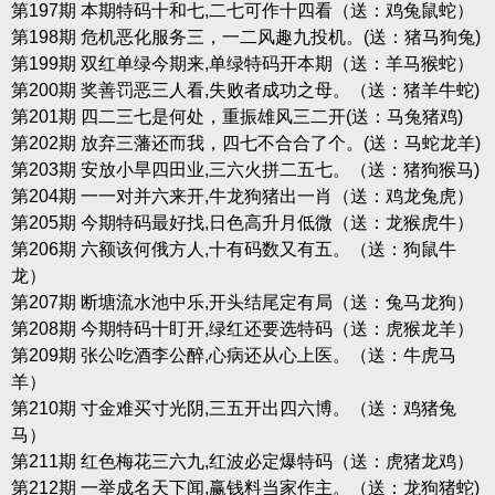
第197期 本期特码十和七,二七可作十四看（送：鸡兔鼠蛇）
第198期 危机恶化服务三，一二风趣九投机。(送：猪马狗兔)
第199期 双红单绿今期来,单绿特码开本期（送：羊马猴蛇）
第200期 奖善罚恶三人看,失败者成功之母。（送：猪羊牛蛇)
第201期 四二三七是何处，重振雄风三二开(送：马兔猪鸡)
第202期 放弃三藩还而我，四七不合合了个。(送：马蛇龙羊)
第203期 安放小旱四田业,三六火拼二五七。（送：猪狗猴马)
第204期 一一对并六来开,牛龙狗猪出一肖（送：鸡龙兔虎）
第205期 今期特码最好找,日色高升月低微（送：龙猴虎牛）
第206期 六额该何俄方人,十有码数又有五。（送：狗鼠牛
龙）
第207期 断塘流水池中乐,开头结尾定有局（送：兔马龙狗）
第208期 今期特码十盯开,绿红还要选特码（送：虎猴龙羊）
第209期 张公吃酒李公醉,心病还从心上医。（送：牛虎马
羊）
第210期 寸金难买寸光阴,三五开出四六博。（送：鸡猪兔
马）
第211期 红色梅花三六九,红波必定爆特码（送：虎猪龙鸡）
第212期 一举成名天下闻,赢钱料当家作主。（送：龙狗猪蛇)