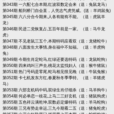
第043期 一六配七合本期,红波双数定会来（送：兔鼠龙马）
第044期 船到桥门自会直，人凭志气虎凭威。(送：羊鸡鼠兔)
第045期 六八分合今期来,人各有能有不能。（送：虎鼠羊
龙）
第046期 民进二党恢复占,五百年前是一家。（送：马牛龙
虎）
第047期 不见老鼠三五个,本期特码应看双（送：龙猪蛇牛）
第048期 八面发生大事情,身在福中不知福。（送：羊虎狗
兔）
第049期 今期生肖定蛇马,红绿还要选特码（送：龙鼠蛇狗）
第050期 四来鸡叫三声去,桃花太监找妇人（送：猴牛猪鼠）
第051期 热门号码是零尾,蛇马相见恨见晚（送：牛鼠兔猴）
第052期 卡七机发东方红,春夏秋冬季季特。（送：羊猪虎
马）
第053期 六部玄机码中码,双绿生肖仔细杀（送：马羊狗牛）
第054期 何必单恋一枝花,上马二三好玄机（送：猪鼠狗虎）
第055期 五色祥云满乾坤,双数必定爆特码（送：羊马蛇狗）
第056期 三兄有势走幸运,三九今期看二五（送：猪兔蛇虎）