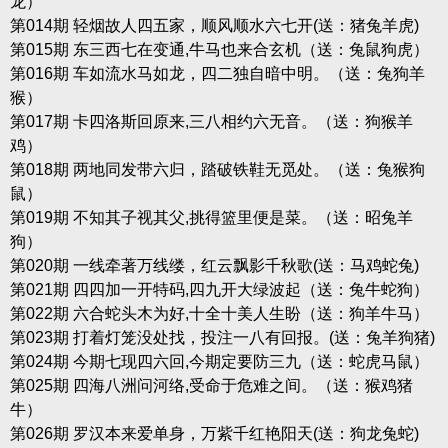
龙）
第014期 轻烟故人四五家，顺风顺水六七开(送：猪兔羊虎)
第015期 东三西七在变通,牛马也来合玄机（送：兔鼠狗虎）
第016期 车如流水马如龙，四二独自暗中明。（送：兔狗羊
猴）
第017期 卡四洛斯回原来,三八相约六无音。（送：狗猴羊
鸡）
第018期 两地同发带六归，踏破铁鞋无觅处。（送：兔猴狗
鼠）
第019期 不知其子视其父,挑得篮里便是菜。（送：昭兔羊
狗）
第020期 一线牵著万线缕，红云飘影千秋歌(送：马鸡蛇兔)
第021期 四四加一开特码,四九开大绿波起（送：兔牛蛇狗）
第022期 六合蛇头木为好,十全十美人生盼（送：狗羊牛马）
第023期 打着灯笼没处找，投注一八有回报。(送：兔羊狗猪)
第024期 今期七现四六回,今期定要防三九（送：蛇虎马鼠）
第025期 四海八洲问河络,受命于危难之间。（送：猴鸡猪
牛）
第026期 罗汉本来爱单身，万紫千红艳阳天(送：狗龙兔蛇)