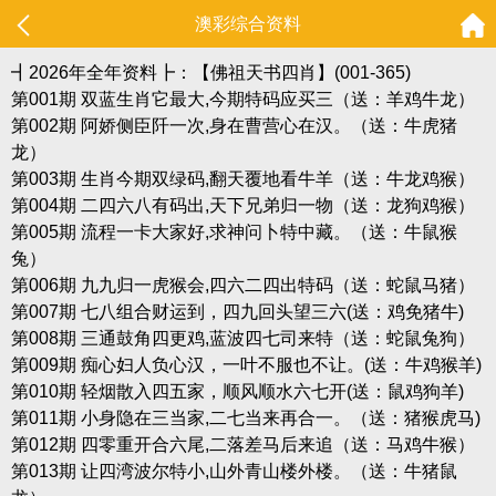
澳彩综合资料
┫2026年全年资料┣：【佛祖天书四肖】(001-365)
第001期 双蓝生肖它最大,今期特码应买三（送：羊鸡牛龙）
第002期 阿娇侧臣阡一次,身在曹营心在汉。（送：牛虎猪
龙）
第003期 生肖今期双绿码,翻天覆地看牛羊（送：牛龙鸡猴）
第004期 二四六八有码出,天下兄弟归一物（送：龙狗鸡猴）
第005期 流程一卡大家好,求神问卜特中藏。（送：牛鼠猴
兔）
第006期 九九归一虎猴会,四六二四出特码（送：蛇鼠马猪）
第007期 七八组合财运到，四九回头望三六(送：鸡免猪牛)
第008期 三通鼓角四更鸡,蓝波四七司来特（送：蛇鼠兔狗）
第009期 痴心妇人负心汉，一叶不服也不让。(送：牛鸡猴羊)
第010期 轻烟散入四五家，顺风顺水六七开(送：鼠鸡狗羊)
第011期 小身隐在三当家,二七当来再合一。（送：猪猴虎马)
第012期 四零重开合六尾,二落差马后来追（送：马鸡牛猴）
第013期 让四湾波尔特小,山外青山楼外楼。（送：牛猪鼠