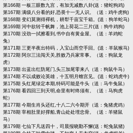
第166期 一板三眼数九宫，有加无减数八卦(送：猪蛇狗鸡)
第167期 满级八分看的好,恐畏十一无人识。（送：鸡牛虎狗)
第168期 变幻莫测得襌机，耕犁千亩宝千箱。(送：狗羊蛇马)
第169期 河中欲转千帆舞，池上荷花二三片(送：狗牛鸡狗)
第170期 没劲一拭擦看到,书中自有黄金屋。（送：羊鸡蛇
兔）
第171期 三更半夜出特码，入宝山而空手回。(送：羊鼠猴马)
第172期 阿尔三法闯天关,胜败乃兵家常事。（送：狗鼠龙
虎）
第173期 出蓝出红防尾门,头三加尾零来八（送：狗鼠牛马）
第174期 不以成败论英雄，十五明月蟾宫见。(送：蛇鸡虎牛)
第175期 头红尾绿定本期,特码可能是牛头（送：马牛兔鼠）
第176期 看四回三到天明,命里有时终须有。（送：马狗虎
蛇）
第177期 今期生肖头还红,十八二六今期开（送：兔猪虎鸡）
第178期 宰相肚里好撑船,青山处处埋忠骨。（送：羊猪鼠
马）
第179期 七仙下凡送四十，司晨报晓勤不懈(送：蛇兔鼠猪)