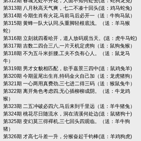
第312期 春城无处不开花，人面不知何处去(送：蛇狗龙免)
第313期 八月秋高天气爽，七二不凑十回头(送：鸡马蛇兔)
第314期 今期生肖有火花,马前马后必开一（送：牛狗马鼠）
第315期 黄蜂一队大认同,头重脚轻根底浅。（送：羊马猴
蛇）
第316期 立刻就四看哈开，道人放码观当天。(送：虎牛马蛇)
第317期 吉数二四合三八,一片天机定虎狗（送：鼠狗兔猴）
第318期 不为五斗米折腰,工夫不负有心人。（送：鼠龙马
牛）
第319期 男才女貌相匹配，欲手嘉景三四中(送：鼠鸡兔羊)
第320期 今期蓝尾出生肖,特码金火自己加（送：龙虎猪狗）
第321期 一心两用真费劲,三七进二得三码（送：猴鼠兔牛）
第322期 离开角色考虑四,无心插柳柳成阴。（送：牛龙鸡
猴）
第323期 二五冲破必四六,马后来到千里远（送：羊牛猪兔）
第324期 桃花尽日随流水，洞在清溪何处边(送：鼠猪狗十)
第325期 变幻莫三得襌机,三七回头四观临。（送：羊牛狗
猪）
第326期 才高七斗差一升，分猴奋起千钧棒(送：羊鸡狗虎)