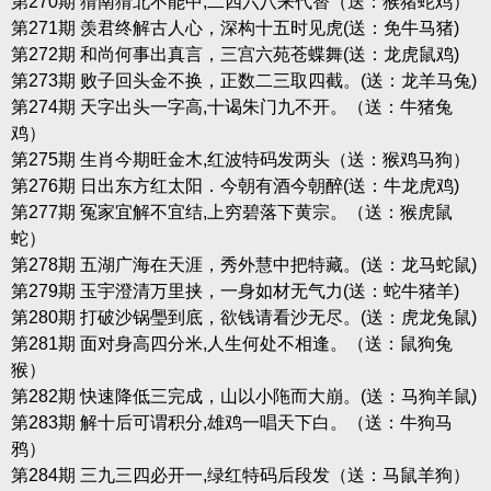
第270期 猜南猜北不能中,二四六八来代替（送：猴猪蛇鸡）
第271期 羡君终解古人心，深构十五时见虎(送：免牛马猪)
第272期 和尚何事出真言，三宫六苑苍蝶舞(送：龙虎鼠鸡)
第273期 败子回头金不换，正数二三取四截。(送：龙羊马兔)
第274期 天字出头一字高,十谒朱门九不开。（送：牛猪兔
鸡）
第275期 生肖今期旺金木,红波特码发两头（送：猴鸡马狗）
第276期 日出东方红太阳．今朝有酒今朝醉(送：牛龙虎鸡)
第277期 冤家宜解不宜结,上穷碧落下黄宗。（送：猴虎鼠
蛇）
第278期 五湖广海在天涯，秀外慧中把特藏。(送：龙马蛇鼠)
第279期 玉宇澄清万里挟，一身如材无气力(送：蛇牛猪羊)
第280期 打破沙锅璺到底，欲钱请看沙无尽。(送：虎龙兔鼠)
第281期 面对身高四分米,人生何处不相逢。（送：鼠狗兔
猴）
第282期 快速降低三完成，山以小陁而大崩。(送：马狗羊鼠)
第283期 解十后可谓积分,雄鸡一唱天下白。（送：牛狗马
鸦）
第284期 三九三四必开一,绿红特码后段发（送：马鼠羊狗）