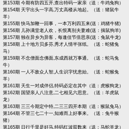
第153期 今期有防四五开,查出特码一家亲（送：牛鸡兔狗）
第154期 天宇出头一字高,万丈高楼从地起。（送：猪鼠牛
羊）
第155期 快马加鞭一回事，一本万利四五来(送：鸡猪牛猪)
第156期 儿孙满堂老人欢，长恨离别夫妻难(送：揣鼠狗羊)
第157期 独在异乡为异客，每逢佳节倍思亲(送：兔鼠牛龙)
第158期 上十地方贝多芬,秀才人情半张纸。（送：蛇猪兔
马）
第159期 不念僧面念佛面,东成西就万事通。（送：蛇马兔
牛）
第160期 一人不敌众人智,人生识字忧患始。（送：蛇猴兔
羊）
第161期 天生一对成伴侣,特码必定在其中（送：虎猴狗龙）
第162期 国望亲人八注意,二七相见六思意。（送：羊虎鼠
龙）
第163期 三三今期定中特,二三三四开本期（送：猴鼠兔马）
第164期 不管三七二十一,知难而上好事来。（送：兔牛猴
猪）
第165期 日行千里是好马,特码红波双数来（送：马蛇羊龙）