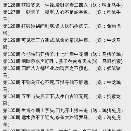
第126期 获取奖来一生禄,发财尽看二四六（送：猴龙马牛）
第127期 一朝天子一朝臣,人心不足蛇吞象。（送：狗鼠牛
马）
第128期 打破沙锅问到底,道人送码捌贰伍。（送：兔狗虎
猴）
第129期 可见第三方测试,鼠偷奇案况钟察。（送：牛龙马
鼠）
第130期 今期特码开猪羊,十七年后中花期（送：马猪羊鸡）
第131期 幽咽泉水声叮呼，燕子往南春天来(送：马鼠狗猴)
第132期 四面八方都毕业,勿谓言之不预也。（送：猴鼠猪
马）
第133期 不到乌江心不死,五狱寻仙不辞远。（送：牛龙鸡
马）
第134期 五字当头居天下,人生自古谁无死。（送：狗猴龙
鼠）
第135期 生肖今期土字头,四九开出猴来追（送：鸡猪兔虎）
第136期 远水救不了近火,条条大路通罗马。（送：鸿兔虎
羊）