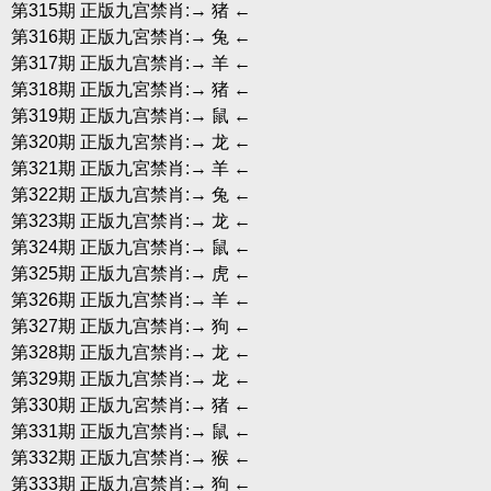
第315期 正版九宫禁肖:→ 猪 ←
第316期 正版九宮禁肖:→ 兔 ←
第317期 正版九宫禁肖:→ 羊 ←
第318期 正版九宮禁肖:→ 猪 ←
第319期 正版九宫禁肖:→ 鼠 ←
第320期 正版九宮禁肖:→ 龙 ←
第321期 正版九宮禁肖:→ 羊 ←
第322期 正版九宫禁肖:→ 兔 ←
第323期 正版九宫禁肖:→ 龙 ←
第324期 正版九宫禁肖:→ 鼠 ←
第325期 正版九宫禁肖:→ 虎 ←
第326期 正版九宫禁肖:→ 羊 ←
第327期 正版九宫禁肖:→ 狗 ←
第328期 正版九宫禁肖:→ 龙 ←
第329期 正版九宫禁肖:→ 龙 ←
第330期 正版九宮禁肖:→ 猪 ←
第331期 正版九宫禁肖:→ 鼠 ←
第332期 正版九宫禁肖:→ 猴 ←
第333期 正版九宫禁肖:→ 狗 ←