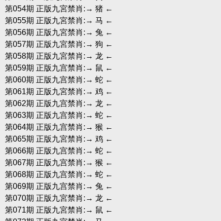
第054期 正版九宮禁肖:→ 猪 ←
第055期 正版九宮禁肖:→ 马 ←
第056期 正版九宮禁肖:→ 兔 ←
第057期 正版九宮禁肖:→ 狗 ←
第058期 正版九宮禁肖:→ 龙 ←
第059期 正版九宫禁肖:→ 鼠 ←
第060期 正版九宫禁肖:→ 蛇 ←
第061期 正版九宮禁肖:→ 鸡 ←
第062期 正版九宫禁肖:→ 龙 ←
第063期 正版九宫禁肖:→ 蛇 ←
第064期 正版九宫禁肖:→ 猴 ←
第065期 正版九宮禁肖:→ 鸡 ←
第066期 正版九宫禁肖:→ 蛇 ←
第067期 正版九宫禁肖:→ 猴 ←
第068期 正版九宫禁肖:→ 蛇 ←
第069期 正版九宫禁肖:→ 兔 ←
第070期 正版九宮禁肖:→ 龙 ←
第071期 正版九宮禁肖:→ 鼠 ←