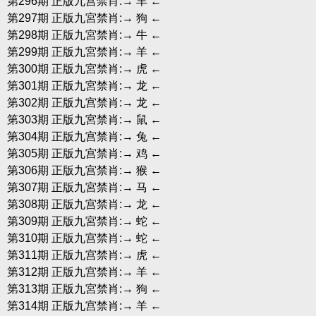
第296期 正版九宫禁肖:→ 羊 ←
第297期 正版九宮禁肖:→ 狗 ←
第298期 正版九宮禁肖:→ 牛 ←
第299期 正版九宮禁肖:→ 羊 ←
第300期 正版九宮禁肖:→ 虎 ←
第301期 正版九宮禁肖:→ 龙 ←
第302期 正版九宫禁肖:→ 龙 ←
第303期 正版九宮禁肖:→ 鼠 ←
第304期 正版九宫禁肖:→ 兔 ←
第305期 正版九宫禁肖:→ 鸡 ←
第306期 正版九宫禁肖:→ 猴 ←
第307期 正版九宮禁肖:→ 马 ←
第308期 正版九宫禁肖:→ 龙 ←
第309期 正版九宮禁肖:→ 蛇 ←
第310期 正版九宫禁肖:→ 蛇 ←
第311期 正版九宫禁肖:→ 虎 ←
第312期 正版九宫禁肖:→ 羊 ←
第313期 正版九宮禁肖:→ 狗 ←
第314期 正版九宫禁肖:→ 羊 ←