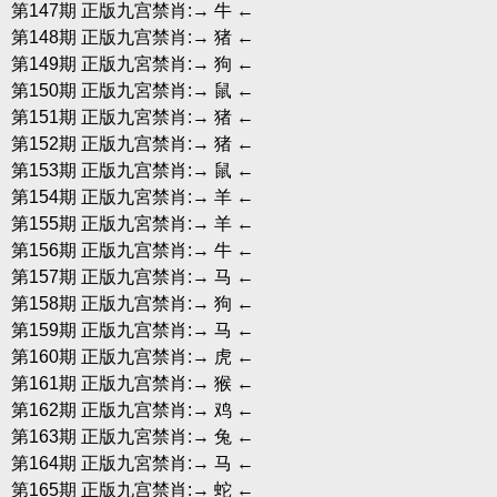
第147期 正版九宫禁肖:→ 牛 ←
第148期 正版九宫禁肖:→ 猪 ←
第149期 正版九宮禁肖:→ 狗 ←
第150期 正版九宮禁肖:→ 鼠 ←
第151期 正版九宮禁肖:→ 猪 ←
第152期 正版九宫禁肖:→ 猪 ←
第153期 正版九宫禁肖:→ 鼠 ←
第154期 正版九宮禁肖:→ 羊 ←
第155期 正版九宮禁肖:→ 羊 ←
第156期 正版九宫禁肖:→ 牛 ←
第157期 正版九宫禁肖:→ 马 ←
第158期 正版九宫禁肖:→ 狗 ←
第159期 正版九宫禁肖:→ 马 ←
第160期 正版九宫禁肖:→ 虎 ←
第161期 正版九宫禁肖:→ 猴 ←
第162期 正版九宫禁肖:→ 鸡 ←
第163期 正版九宮禁肖:→ 兔 ←
第164期 正版九宮禁肖:→ 马 ←
第165期 正版九宫禁肖:→ 蛇 ←