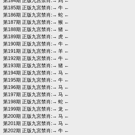
第184期 正版九宫禁肖:→ 鸡 ←
第185期 正版九宮禁肖:→ 牛 ←
第186期 正版九宮禁肖:→ 蛇 ←
第187期 正版九宫禁肖:→ 猴 ←
第188期 正版九宫禁肖:→ 猪 ←
第189期 正版九宫禁肖:→ 虎 ←
第190期 正版九宫禁肖:→ 牛 ←
第191期 正版九宫禁肖:→ 羊 ←
第192期 正版九宮禁肖:→ 牛 ←
第193期 正版九宫禁肖:→ 猪 ←
第194期 正版九宫禁肖:→ 马 ←
第195期 正版九宮禁肖:→ 牛 ←
第196期 正版九宫禁肖:→ 马 ←
第197期 正版九宫禁肖:→ 马 ←
第198期 正版九宫禁肖:→ 蛇 ←
第199期 正版九宫禁肖:→ 龙 ←
第200期 正版九宮禁肖:→ 马 ←
第201期 正版九宮禁肖:→ 马 ←
第202期 正版九宮禁肖:→ 牛 ←