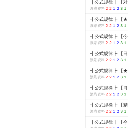
┫公式规律┣ 【
澳彩资料
２２
１２
３１
┫公式规律┣ 【
澳彩资料
２２
１２
３１
┫公式规律┣ 【
澳彩资料
２２
１２
３１
┫公式规律┣ 【
澳彩资料
２２
１２
３１
┫公式规律┣ 【
澳彩资料
２２
１２
３１
┫公式规律┣ 【
澳彩资料
２２
１２
３１
┫公式规律┣ 【
澳彩资料
２２
１２
３１
┫公式规律┣ 【