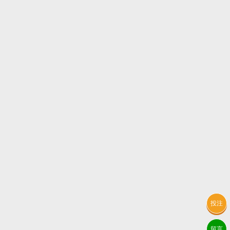
投注
留言