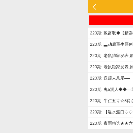
220期: 致富取◆【
220期: ▃劫后重生
220期: 老鼠独家发表,原
220期: 老鼠独家发表,原创
220期: 送碳人杀尾═
220期: 鬼5洞人◆◆
220期: 牛仁五肖☆
220期: 【溢水渡口
220期: 夜雨精选★